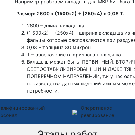
Например разберем вкладыш для МКР биг-бэга 95
Размер: 2600 х (1500х2) + (250х4) х 0,08 Т.
2600 – длина вкладыша
(1 500х2) + (250х4) – ширина вкладыша из ни
фальцы которые расправляются при раздуве
0,08 – толщина 80 микрон
Т – обозначение вторичного вкладыша
Вкладыш может быть: ПЕРВИЧНЫЙ, ВТОРИ
СВЕТОСТАБИЛИЗИРОВАННЫЙ И ДАЖЕ ТЯН
ПОПЕРЕЧНОМ НАПРАВЛЕНИИ, т.к у нас есть
производства данных изделий или мы може
потребности.
валифицированный
Оперативное
ерсонал
реагирование
Этапы работ