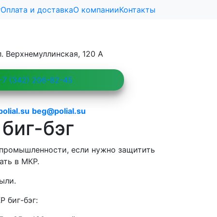
г
Оплата и доставка
О компании
Контакты
л. Верхнемуллинская, 120 А
7 (342) 206-82-45
lial.su
beg@polial.su
биг-бэг
 промышленности, если нужно защитить
ть в МКР.
ыли.
 биг-бэг: